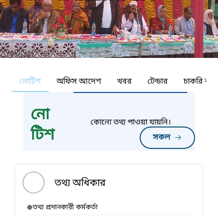
নোটিশ
অফিস আদেশ
খবর
টেন্ডার
চাকরি কর্ন
নো
কোনো তথ্য পাওয়া যায়নি।
টিশ
সকল
তথ্য অধিকার
তথ্য প্রদানকারী কর্মকর্তা